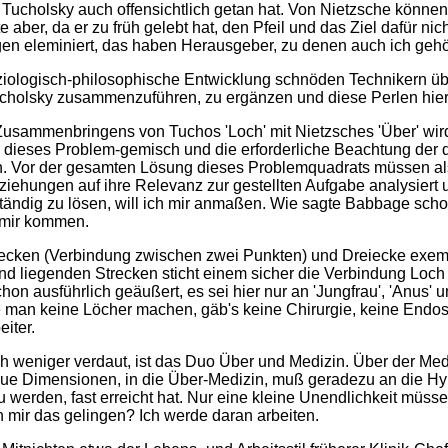
ucholsky auch offensichtlich getan hat. Von Nietzsche können 
 aber, da er zu früh gelebt hat, den Pfeil und das Ziel dafür ni
n eleminiert, das haben Herausgeber, zu denen auch ich gehör
iologisch-philosophische Entwicklung schnöden Technikern über
olsky zusammenzuführen, zu ergänzen und diese Perlen hier .......
sammenbringens von Tuchos 'Loch' mit Nietzsches 'Über' wird, w
 dieses Problem-gemisch und die erforderliche Beachtung der 
. Vor der gesamten Lösung dieses Problemquadrats müssen also
ziehungen auf ihre Relevanz zur gestellten Aufgabe analysier
tändig zu lösen, will ich mir anmaßen. Wie sagte Babbage scho
h mir kommen.
Strecken (Verbindung zwischen zwei Punkten) und Dreiecke exem
and liegenden Strecken sticht einem sicher die Verbindung Loch
hon ausführlich geäußert, es sei hier nur an 'Jungfrau', 'Anus' u
 man keine Löcher machen, gäb's keine Chirurgie, keine Endos
eiter.
h weniger verdaut, ist das Duo Über und Medizin. Über der Medi
neue Dimensionen, in die Über-Medizin, muß geradezu an die Hybr
u werden, fast erreicht hat. Nur eine kleine Unendlichkeit müss
mir das gelingen? Ich werde daran arbeiten.