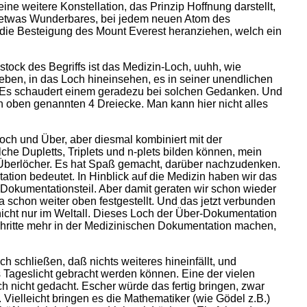
ne weitere Konstellation, das Prinzip Hoffnung darstellt,
cht etwas Wunderbares, bei jedem neuen Atom des
die Besteigung des Mount Everest heranziehen, welch ein
ock des Begriffs ist das Medizin-Loch, uuhh, wie
eben, in das Loch hineinsehen, es in seiner unendlichen
n. Es schaudert einem geradezu bei solchen Gedanken. Und
oben genannten 4 Dreiecke. Man kann hier nicht alles
Loch und Über, aber diesmal kombiniert mit der
he Dupletts, Triplets und n-plets bilden können, mein
 Überlöcher. Es hat Spaß gemacht, darüber nachzudenken.
tion bedeutet. In Hinblick auf die Medizin haben wir das
n Dokumentationsteil. Aber damit geraten wir schon wieder
 schon weiter oben festgestellt. Und das jetzt verbunden
nicht nur im Weltall. Dieses Loch der Über-Dokumentation
tschritte mehr in der Medizinischen Dokumentation machen,
 schließen, daß nichts weiteres hineinfällt, und
 Tageslicht gebracht werden können. Eine der vielen
 nicht gedacht. Escher würde das fertig bringen, zwar
Vielleicht bringen es die Mathematiker (wie Gödel z.B.)