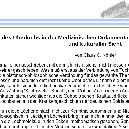
 des Überlochs in der Medizinischen Dokumenta
und kultureller Sicht
von
Claus O. Köhler
mal einer geschrieben, mit dem ich micht sicher nicht messen k
 keiner geschrieben. Was muß erst aus der Verbindung von Tu
 die historisch-philosophische Verbindung für das gewählte Th
esen und natürlich erst recht keine Überlöcher. Er hätte sie e
ky kannte sicherlich die Lochkarten und ihre Löcher, diese ware
e Aufzählung 'Schlüssel-', ´Knopf-', und 'Göbbels' (von wegen 
karten sicher wichtiger als die Göbbels'schen ´Kraftausdrücke´
 Lochkarten mit den Krankengeschichten der deutschen Soldate
n diese Löcher einfach nicht zur Kenntnis genommen und Niet
hilo-sophisch, mit eckigen Löchern bringt man nicht einmal den
ch die Lochmoleküle in den Ecken, mathematisch gesehen, Sprun
chon überhaupt nicht in der Medizinischen Dokumentation. Also 