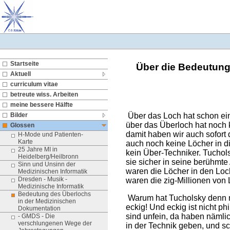
Startseite
Über die Bedeutung
Aktuell
curriculum vitae
betreute wiss. Arbeiten
meine bessere Hälfte
Über das Loch hat schon ein
Bilder
über das Überloch hat noch
Glossen
damit haben wir auch sofort
H-Mode und Patienten-
Karte
auch noch keine Löcher in di
25 Jahre MI in
kein Über-Techniker. Tuchols
Heidelberg/Heilbronn
sie sicher in seine berühmt
Sinn und Unsinn der
waren die Löcher in den Loch
Medizinischen Informatik
Dresden - Musik -
waren die zig-Millionen von
Medizinische Informatik
Bedeutung des Überlochs
Warum hat Tucholsky denn nu
in der Medizinischen
eckig! Und eckig ist nicht p
Dokumentation
sind unfein, da haben nämli
- GMDS - Die
verschlungenen Wege der
in der Technik geben, und s