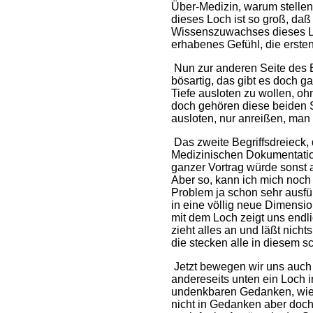
Über-Medizin, warum stellen 
dieses Loch ist so groß, da
Wissenszuwachses dieses Lo
erhabenes Gefühl, die erst
Nun zur anderen Seite des 
bösartig, das gibt es doch 
Tiefe ausloten zu wollen, o
doch gehören diese beiden 
ausloten, nur anreißen, man
Das zweite Begriffsdreieck,
Medizinischen Dokumentation
ganzer Vortrag würde sonst
Aber so, kann ich mich noch
Problem ja schon sehr ausfüh
in eine völlig neue Dimensio
mit dem Loch zeigt uns endl
zieht alles an und läßt nich
die stecken alle in diesem 
Jetzt bewegen wir uns auch 
andereseits unten ein Loch 
undenkbaren Gedanken, wie m
nicht in Gedanken aber doch