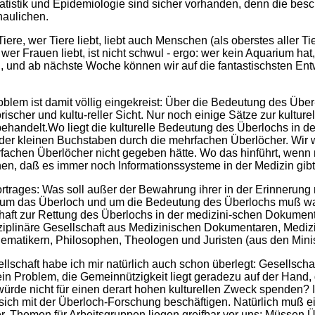
tatistik und Epidemiologie sind sicher vorhanden, denn die beschä
haulichen.
Tiere, wer Tiere liebt, liebt auch Menschen (als oberstes aller T
er Frauen liebt, ist nicht schwul - ergo: wer kein Aquarium hat,
 und ab nächste Woche können wir auf die fantastischsten Ent
lem ist damit völlig eingekreist: Über die Bedeutung des Über
rischer und kultu-reller Sicht. Nur noch einige Sätze zur kulture
t behandelt.Wo liegt die kulturelle Bedeutung des Überlochs in
 der kleinen Buchstaben durch die mehrfachen Überlöcher. Wir
fachen Überlöcher nicht gegeben hätte. Wo das hinführt, wenn
en, daß es immer noch Informationssysteme in der Medizin gibt,
rtrages: Was soll außer der Bewahrung ihrer in der Erinnerun
n um das Überloch und um die Bedeutung des Überlochs muß wac
haft zur Rettung des Überlochs in der medizini-schen Dokument
sziplinäre Gesellschaft aus Medizinischen Dokumentaren, Medizi
hematikern, Philosophen, Theologen und Juristen (aus den Minis
lschaft habe ich mir natürlich auch schon überlegt: Gesellsch
kein Problem, die Gemeinnützigkeit liegt geradezu auf der Ha
ürde nicht für einen derart hohen kulturellen Zweck spenden? 
sich mit der Überloch-Forschung beschäftigen. Natürlich muß e
. Themen für Arbeitsgruppen liegen greifbar vor uns: Müssen 