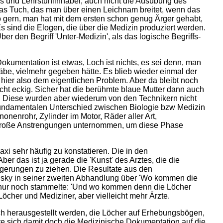
efs und Lehrstuhlinhaber, auch nicht die Ausübung des
 das Tuch, das man über einen Leichnam breitet, wenn das
o gern, man hat mit dem ersten schon genug Ärger gehabt,
 Es sind die Elogen, die über die Medizin produziert werden.
r den Begriff 'Unter-Medizin', als das logische Begriffs-
umentation ist etwas, Loch ist nichts, es sei denn, man
äbe, vielmehr gegeben hätte. Es blieb wieder einmal der
hier also dem eigentlichen Problem. Aber da bleibt noch
cht eckig. Sicher hat die berühmte blaue Mutter dann auch
. Diese wurden aber wiederum von den Technikern nicht
 fundamentalen Unterschied zwischen Biologie bzw Medizin
nenrohr, Zylinder im Motor, Räder aller Art,
on große Anstrengungen unternommen, um diese Phase
i sehr häufig zu konstatieren. Die in den
 das ist ja gerade die 'Kunst' des Arztes, die die
lgerungen zu ziehen. Die Resultate aus den
lsky in seiner zweiten Abhandlung über 'Wo kommen die
er nur noch stammelte: 'Und wo kommen denn die Löcher
öcher und Mediziner, aber vielleicht mehr Ärzte.
uch herausgestellt werden, die Löcher auf Erhebungsbögen,
te sich damit doch die Medizinische Dokumentation auf die