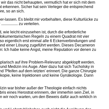
wir das nicht behaupten, vermutlich hat er sich mit dem
cht erkennen. Sicher hat sein Verleger die entsprechend
e, so an sich.
-lassen. Es bleibt mir vorbehalten, diese Kulturlücke zu
.......... zu verteilen.
ie leicht einzusehen ist, durch die erforderliche
dokumentarischen Regeln zu einem Quadrat mit vier
 eigentlich erst einmal alle 6 Eckenverbindungen und
t und einer Lösung zugeführt werden. Dieses Decameron
n: Ich habe keine Angst, meine Reputation vor denen zu
plarisch auf ihre Problem-Relevanz abgeklopft werden.
 und Medizin ins Auge. Aber dazu hat sich Tucholsky in
nd 'Pfeifen auf dem letzten' erinnert. Die ganze Chirurgie
kopie, keine Injektionen und keine Gynäkologie. Dann
zin war bisher außer der Theologie einfach nichts
is eines Herostrat erinnern, der immerhin sein Ziel, in
en wir noch warten, um den Beweis dafür auch wirklich in