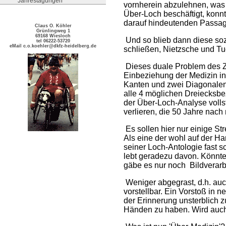
Jahrestagungen
vornherein abzulehnen, was T
Über-Loch beschäftigt, konnte
darauf hindeutenden Passage
Claus O. Köhler
Grünlingweg 1
69168 Wiesloch
Und so blieb dann diese soz
tel 06222-53720
eMail c.o.koehler@dkfz-heidelberg.de
schließen, Nietzsche und Tuch
Dieses duale Problem des Zu
Einbeziehung der Medizin in
Kanten und zwei Diagonalen
alle 4 möglichen Dreiecksbe
der Über-Loch-Analyse volls
verlieren, die 50 Jahre nac
Es sollen hier nur einige 
Als eine der wohl auf der H
seiner Loch-Antologie fast sc
lebt geradezu davon. Könnte
gäbe es nur noch
Bildverarb
Weniger abgegrast, d.h. auc
vorstellbar. Ein Vorstoß in 
der Erinnerung unsterblich z
Händen zu haben. Wird auch 