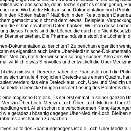
ntlich wäre das schade, denn Technik gibt es schon genug, Phil
cher rund.Wo hat die Medizinische Dokumentation noch Problem
t in den Köpfen haben? Natürlich in den 'Relationalen Datenba
hern gemacht und nicht mit dem 'etwas'. Beispiele: Verpackung
eben die schon erwähnten Daten-banken. Will man diese Löc
ung dieses Tupels sind die Löcher, die durch die Nicht-Besetzb
n Dienst entstehen. Die Pharma-Industrie stopft die Löcher in
chen-Dokumentation zu berichten? Zu berichten eigentlich weni
 kann es eigentlich auch keine Über-Medizinische-Dokumentation
Über-Medizin, nach der wir schon solange suchen. Also an's Wer
nmal wirklich etwas Sinnvolles und entwickelt die Über-Medizi
 nicht etwa mistisch. Dreiecke haben die Phantasten und die 
 es sich um alle 4 möglichen Dreiecke aus einem Quadrat handel
kutiert werden: das eine Dreieck aus Loch, Über und Medizin 
se beiden Dreiecke bringen uns der Lösung des Problems des 
 eine magische Dreieck. Es sei erst einmal in seiner ganzen Bre
 Medizin-Über-Loch, Medizin-Loch-Über, Loch-Medizin-Über. D
handlung wert. Allein schon die verschiedenen Klang-färbungen 
d wie geradezu bösartig dagegen Über-Medizin-Loch. Bleiben wir
roblems anschaulich zu machen.
itiven Seite des Spannungsbogens ist die Loch-Über-Medizin. Hi