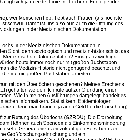
ftigt sich ja in erster Linie mit Löchern. Ein folgendes
iere), wer Menschen liebt, liebt auch Frauen (als höchste
 ist schwul. Damit ist uns also nun auch die Öffnung des
wicklungen in der Medizinischen Dokumentation
-lochs in der Medizinischen Dokumentation in
llen Sicht, denn soziologisch und medizin-historisch ist das
 der Medizinischen Dokumentation? Eine ganz wichtige
 würden heute immer noch nur mit großen Buchstaben
 man die Medizin-Historie nicht genügend beachtet und
 die nur mit großen Buchstaben arbeiten.
g nun mit den Überlöchern geschehen? Meines Erachtens
h gehalten werden. Ich rufe auf zur Gründung einer
ation. Wie in meinen Ausführungen dargelegt, handelt es
nischen Informatikern, Statistikern, Epidemiologen,
terien, denn man braucht ja auch Geld für die Forschung).
aft zur Rettung des Überlochs (GZRDU). Die Erarbeitung
nd, damit können auch Spenden als Einkommensminderung
Ich sehe Generationen von zukünftigen Forschern vor
ine Großforschungseinrichtung und ein
Überlöcher eckig sein? Sind Überlöcher gesellig? Haben