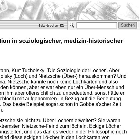
tion
in soziologischer, medizin-historischer
ann, Kurt Tucholsky: 'Die Soziologie der Löcher'. Aber
cholsky (Loch) und Nietzsche (Über-) herauskommen? Und
ema. Nietzsche kannte noch keine Lochkarten und also
rfinden können, aber er war eben nur ein Über-Mensch und
n ihm aber offensichtlich zu unbedeutend, sonst hätte er
Arschloch) mit aufgenommen. In Bezug auf die Bedeutung
. Das beste Beispiel sogar schon in Göbbels'scher Zeit
n.
zsche sie nicht zu Über-Löchern erweitert? Sie waren
 extremsten Nietzsche-Feind zum löcheln. Eckige Löcher
gstellen, und das darf es weder in der Philosophie noch
sind diese eckigen Lö-cher in den Lochkarten von