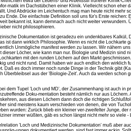
 Mitnichten etwa der Lebens- und Arbeitsstil früherer Klinik-Ch
nfor-matik im Dachstübchen einer Klinik. Vielleicht schon eher
fällt. Und Abdrücke im Leichentuch mag man heute nicht mehr s
zu Ende. Die einfachste Definition soll uns für's Erste reichen:
eit bekannt ist, kann demnach auch nicht weiter verwundern. Übe
ieber nicht philosophieren.
nische Dokumentation ist geradezu ein undenkbares Kalkül, Dok
s ist dann wirklich Philosophie. Wenn es nicht die Lochkarte g
gentlich Unmögliche manifest werden zu lassen. Wir nähern uns 
 dieser Löcher, wie kann man nur. Biologie und Medizin sind ni
Lochkarten mit den runden Löchern auf den Markt geschmissen
ig und nicht rund. Damit haben wir auch endlich den wirklich
. Daß es doch immer noch runde Dinge in der Technik gibt (Kano
ch Überbleibsel aus der 'Biologie-Zeit'. Auch da werden sch
bei dem Tupel 'Loch und MD', der Zusammenhang ist auch in prax
treffende Doku-mentation besteht nämlich nur aus Löchern. Aber
uskehren, aus diesen Löchern dann doch die richtigen Schlußfo
her sind meistens kaum verschieden von denen, die von Tucho
eben wurden: Zurück blieb ein kleiner ver-zweifelter Junge, d
iner immer wüßten, gäb es schon längst nicht mehr so viele - L
upelrelation 'Loch und Medizinische Dokumentation' muß aber a
uspräg-ungen dokumentiert werden, sind fast immer eckig. Soll