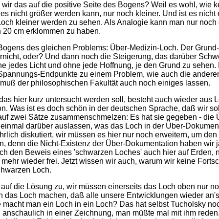
wir das auf die positive Seite des Bogens? Weil es wohl, wie kei
ß es nicht größer werden kann, nur noch kleiner. Und ist es ni
ch kleiner werden zu sehen. Als Analogie kann man nur noch 
en 20 cm erklommen zu haben.
Bogens des gleichen Problems: Über-Medizin-Loch. Der Grund-st
garnicht, oder? Und dann noch die Steigerung, das darüber Schw
hne jedes Licht und ohne jede Hoffnung, je den Grund zu sehe
Spannungs-Endpunkte zu einem Problem, wie auch die anderen 
 muß der philosophischen Fakultät auch noch einiges lassen.
 das hier kurz untersucht werden soll, besteht auch wieder aus 
. Was ist es doch schön in der deutschen Sprache, daß wir solc
 auf zwei Sätze zusammenschmelzen: Es hat sie gegeben - die
 einmal darüber auslassen, was das Loch in der Über-Dokumenta
rlich diskutiert, wir müssen es hier nur noch erweitern, um de
n, denn die Nicht-Existenz der Über-Dokumentation haben wir ja
ich den Beweis eines 'schwarzen Loches' auch hier auf Erden, 
ts mehr wieder frei. Jetzt wissen wir auch, warum wir keine For
schwarzen Loch.
auf die Lösung zu, wir müssen einerseits das Loch oben nur noch
in das Loch machen, daß alle unsere Entwicklungen wieder an's
acht man ein Loch in ein Loch? Das hat selbst Tucholsky noch
 anschaulich in einer Zeichnung, man müßte mal mit ihm reden. 