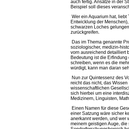
auch fertig. Ansätze in der S
Beispiel soll dieses veransc
Wer ein Aquarium hat, liebt 
Entwicklung der Menschen), w
schwarzen Loches gelungen,
zurückgreifen.
Das im Thema genannte Prob
soziologischer, medizin-histo
vorn ausreichend detaillier
Bedeutung ist die Erfindung
schreiben, wenn es die mehr
würdigt, kann man daran seh
Nun zur Quintessenz des Vo
reicht das nicht, das Wisse
wissenschaftlichen Gesellsc
sich hierbei um eine interdi
Medizinern, Linguisten, Mat
Einen Namen für diese Gesel
einer Satzung wäre sicher 
anerkannt werden, und wer w
meinem geistigen Auge, die 
Sonderforschungsbereich her