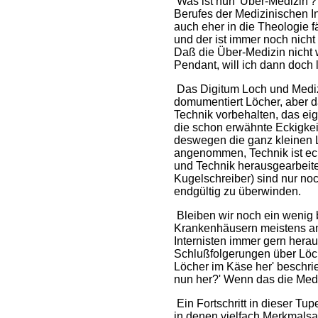
Was ist nun 'Über-Medizin'?
Berufes der Medizinischen I
auch eher in die Theologie 
und der ist immer noch nicht 
Daß die Über-Medizin nicht w
Pendant, will ich dann doch l
Das Digitum Loch und Medizi
domumentiert Löcher, aber da
Technik vorbehalten, das ei
die schon erwähnte Eckigkeit
deswegen die ganz kleinen 
angenommen, Technik ist eck
und Technik herausgearbeitet
Kugelschreiber) sind nur no
endgültig zu überwinden.
Bleiben wir noch ein wenig 
Krankenhäusern meistens anzu
Internisten immer gern hera
Schlußfolgerungen über Löc
Löcher im Käse her' beschri
nun her?' Wenn das die Mediz
Ein Fortschritt in dieser T
in denen vielfach Merkmalsa