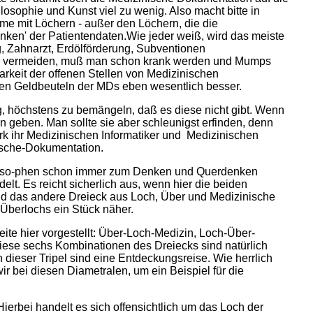
osophie und Kunst viel zu wenig. Also macht bitte in
e mit Löchern - außer den Löchern, die die
nken' der Patientendaten.Wie jeder weiß, wird das meiste
, Zahnarzt, Erdölförderung, Subventionen
her vermeiden, muß man schon krank werden und Mumps
arkeit der offenen Stellen von Medizinischen
 den Geldbeuteln der MDs eben wesentlich besser.
g, höchstens zu bemängeln, daß es diese nicht gibt. Wenn
 geben. Man sollte sie aber schleunigst erfinden, denn
k ihr Medizinischen Informatiker und
Medizinischen
nische-Dokumentation.
Philoso-phen schon immer zum Denken und Querdenken
t. Es reicht sicherlich aus, wenn hier die beiden
und das andere Dreieck aus Loch, Über und Medizinische
Überlochs ein Stück näher.
ite hier vorgestellt: Über-Loch-Medizin, Loch-Über-
iese sechs Kombinationen des Dreiecks sind natürlich
dieser Tripel sind eine Entdeckungsreise. Wie herrlich
 bei diesen Diametralen, um ein Beispiel für die
erbei handelt es sich offensichtlich um das Loch der