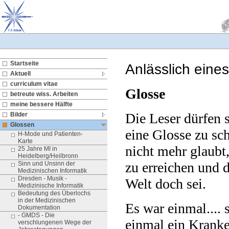
Startseite
Anlässlich eine
Aktuell
curriculum vitae
Glosse
betreute wiss. Arbeiten
meine bessere Hälfte
Die Leser dürfen 
Bilder
Glossen
eine Glosse zu sc
H-Mode und Patienten-
Karte
nicht mehr glaubt
25 Jahre MI in
Heidelberg/Heilbronn
zu erreichen und 
Sinn und Unsinn der
Medizinischen Informatik
Dresden - Musik -
Welt doch sei.
Medizinische Informatik
Bedeutung des Überlochs
in der Medizinischen
Es war einmal.... 
Dokumentation
- GMDS - Die
einmal ein Kranke
verschlungenen Wege der