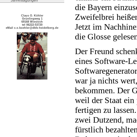
Jahrestagungen
die Bayern einzus
Zweifelbrei heiße
Claus O. Köhler
Grünlingweg 1
69168 Wiesloch
Jetzt im Nachhine
tel 06222-53720
eMail c.o.koehler@dkfz-heidelberg.de
die Glosse gelesen
Der Freund schenk
eines Software-Le
Softwaregenerator
war ja nichts wer
bekommen. Der Ge
weil der Staat ei
fertigen zu lasse
zwei Dutzend, mac
fürstlich bezahlte