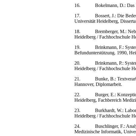
16.
Bokelmann, D.: Das k
17.
Bossert, J.: Die Bed
Universität Heidelberg, Disserta
18.
Bremberger, M.: Neb
Heidelberg / Fachhochschule He
19.
Brinkmann, F.: System
Befundunterstützung
.
1990, Heid
20.
Brinkmann, P.: Syste
Heidelberg / Fachhochschule He
21.
Bunke, B.: Textvera
Hannover, Diplomarbeit.
22.
Burger, E.: Konzeptio
Heidelberg, Fachbereich Medizi
23.
Burkhardt, W.: Labo
Heidelberg / Fachhochschule He
24.
Buschlinger, F.: Ana
Medizinische Informatik, Univer