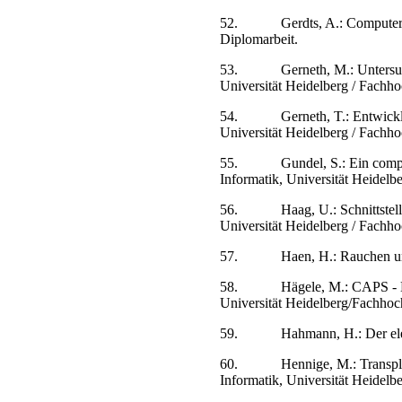
52.
Gerdts, A.: Computer
Diplomarbeit.
53.
Gerneth, M.: Unters
Universität Heidelberg / Fachh
54.
Gerneth, T.: Entwick
Universität Heidelberg / Fachh
55.
Gundel, S.: Ein comp
Informatik, Universität Heidelb
56.
Haag, U.: Schnitts
Universität Heidelberg / Fachh
57.
Haen, H.: Rauchen u
58.
Hägele, M.: CAPS - E
Universität Heidelberg/Fachhoc
59.
Hahmann, H.: Der ele
60.
Hennige, M.: Transpl
Informatik, Universität Heidelb