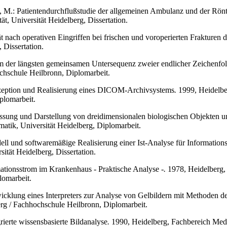
 M.: Patientendurchflußstudie der allgemeinen Ambulanz und der Rönt
t, Universität Heidelberg, Dissertation.
tät nach operativen Eingriffen bei frischen und voroperierten Frakture
 Dissertation.
em der längsten gemeinsamen Untersequenz zweier endlicher Zeichenfo
ochschule Heilbronn, Diplomarbeit.
eption und Realisierung eines DICOM-Archivsystems
.
1999, Heidelber
plomarbeit.
rfassung und Darstellung von dreidimensionalen biologischen Objekt
atik, Universität Heidelberg, Diplomarbeit.
dell und softwaremäßige Realisierung einer Ist-Analyse für Information
ität Heidelberg, Dissertation.
mationsstrom im Krankenhaus - Praktische Analyse -
.
1978, Heidelberg, 
lomarbeit.
cklung eines Interpreters zur Analyse von Gelbildern mit Methoden de
erg / Fachhochschule Heilbronn, Diplomarbeit.
ierte wissensbasierte Bildanalyse
.
1990, Heidelberg, Fachbereich Mediz