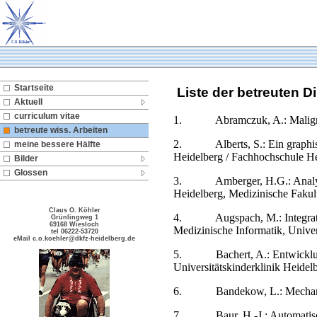
Startseite
Liste der betreuten D
Aktuell
curriculum vitae
1.
Abramczuk, A.: Malig
betreute wiss. Arbeiten
2.
Alberts, S.: Ein graph
meine bessere Hälfte
Heidelberg / Fachhochschule He
Bilder
Glossen
3.
Amberger, H.G.: Anal
Heidelberg, Medizinische Fakultä
Claus O. Köhler
4.
Augspach, M.: Integra
Grünlingweg 1
69168 Wiesloch
Medizinische Informatik, Univer
tel 06222-53720
eMail c.o.koehler@dkfz-heidelberg.de
5.
Bachert, A.: Entwicklu
Universitätskinderklinik Heidel
6.
Bandekow, L.: Mechani
7.
Baur, H.-J.: Automati