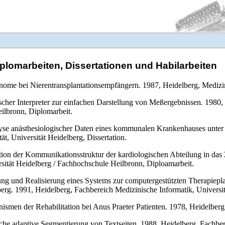
iplomarbeiten, Dissertationen und Habilarbeiten
nome bei Nierentransplantationsempfängern
.
1987, Heidelberg, Medizini
ischer Interpreter zur einfachen Darstellung von Meßergebnissen
.
1980, 
ilbronn, Diplomarbeit.
yse anästhesiologischer Daten eines kommunalen Krankenhauses unte
t, Universität Heidelberg, Dissertation.
tion der Kommunikationsstruktur der kardiologischen Abteilung in das
sität Heidelberg / Fachhochschule Heilbronn, Diploamarbeit.
ng und Realisierung eines Systems zur computergestützten Therapiepla
berg
.
1991, Heidelberg, Fachbereich Medizinische Informatik, Universi
smen der Rehabilitation bei Anus Praeter Patienten
.
1978, Heidelberg,
sche adaptive Segmentierung von Textseiten
.
1988, Heidelberg, Fachbere