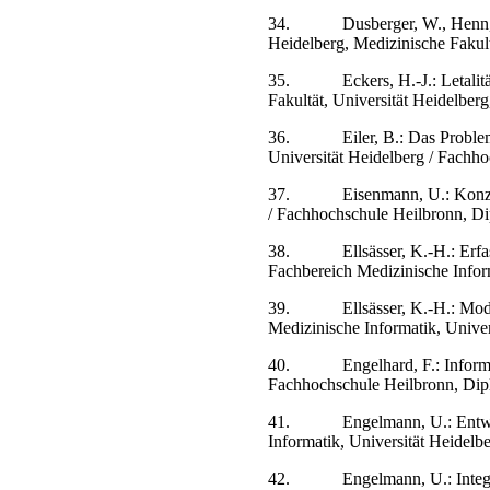
34.
Dusberger, W., Henn,
Heidelberg, Medizinische Fakultä
35.
Eckers, H.-J.: Letali
Fakultät, Universität Heidelberg,
36.
Eiler, B.: Das Probl
Universität Heidelberg / Fachh
37.
Eisenmann, U.: Konz
/ Fachhochschule Heilbronn, Di
38.
Ellsässer, K.-H.: E
Fachbereich Medizinische Inform
39.
Ellsässer, K.-H.: Mo
Medizinische Informatik, Univers
40.
Engelhard, F.: Infor
Fachhochschule Heilbronn, Dip
41.
Engelmann, U.: Entwi
Informatik, Universität Heidelb
42.
Engelmann, U.: Integr