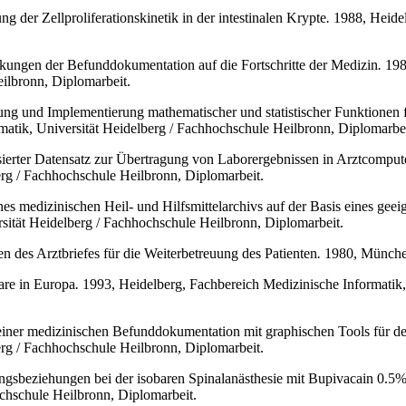
g der Zellproliferationskinetik in der intestinalen Krypte
.
1988, Heidel
ungen der Befunddokumentation auf die Fortschritte der Medizin
.
1983
ilbronn, Diplomarbeit.
ng und Implementierung mathematischer und statistischer Funktionen fü
matik, Universität Heidelberg / Fachhochschule Heilbronn, Diplomarbei
isierter Datensatz zur Übertragung von Laborergebnissen in Arztcompu
erg / Fachhochschule Heilbronn, Diplomarbeit.
nes medizinischen Heil- und Hilfsmittelarchivs auf der Basis eines ge
sität Heidelberg / Fachhochschule Heilbronn, Diplomarbeit.
n des Arztbriefes für die Weiterbetreuung des Patienten
.
1980, München,
are in Europa
.
1993, Heidelberg, Fachbereich Medizinische Informatik,
iner medizinischen Befunddokumentation mit graphischen Tools für d
erg / Fachhochschule Heilbronn, Diplomarbeit.
ngsbeziehungen bei der isobaren Spinalanästhesie mit Bupivacain 0.5
ochschule Heilbronn, Diplomarbeit.