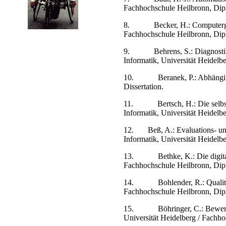
Fachhochschule Heilbronn, Dip
8.
Becker, H.: Computer
Fachhochschule Heilbronn, Dip
9.
Behrens, S.: Diagnos
Informatik, Universität Heidelbe
10.
Beranek, P.: Abhäng
Dissertation.
11.
Bertsch, H.: Die sel
Informatik, Universität Heidelbe
12.
Beß, A.: Evaluations- u
Informatik, Universität Heidelb
13.
Bethke, K.: Die digi
Fachhochschule Heilbronn, Dip
14.
Bohlender, R.: Quali
Fachhochschule Heilbronn, Dip
15.
Böhringer, C.: Bewe
Universität Heidelberg / Fachh