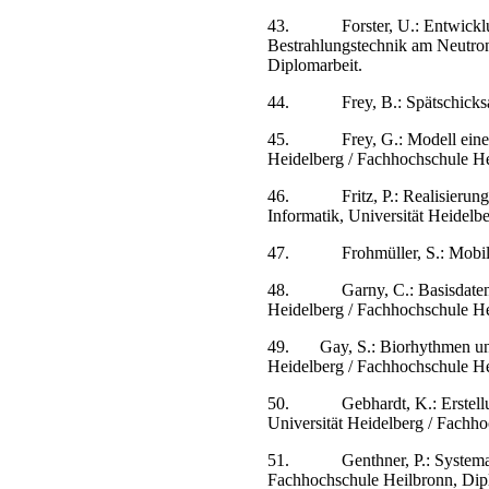
43.
Forster, U.: Entwick
Bestrahlungstechnik am Neutro
Diplomarbeit.
44.
Frey, B.: Spätschick
45.
Frey, G.: Modell eine
Heidelberg / Fachhochschule He
46.
Fritz, P.: Realisier
Informatik, Universität Heidelb
47.
Frohmüller, S.: Mob
48.
Garny, C.: Basisdaten
Heidelberg / Fachhochschule He
49.
Gay, S.: Biorhythmen u
Heidelberg / Fachhochschule He
50.
Gebhardt, K.: Erst
Universität Heidelberg / Fachh
51.
Genthner, P.: System
Fachhochschule Heilbronn, Dip