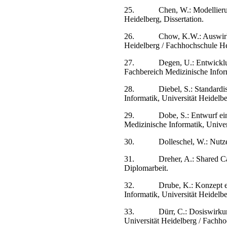
25.
Chen, W.: Modellierun
Heidelberg, Dissertation.
26.
Chow, K.W.: Auswirk
Heidelberg / Fachhochschule He
27.
Degen, U.: Entwicklu
Fachbereich Medizinische Infor
28.
Diebel, S.: Standard
Informatik, Universität Heidelb
29.
Dobe, S.: Entwurf ei
Medizinische Informatik, Univer
30.
Dolleschel, W.: Nutze
31.
Dreher, A.: Shared C
Diplomarbeit.
32.
Drube, K.: Konzept e
Informatik, Universität Heidelb
33.
Dürr, C.: Dosiswirku
Universität Heidelberg / Fachh