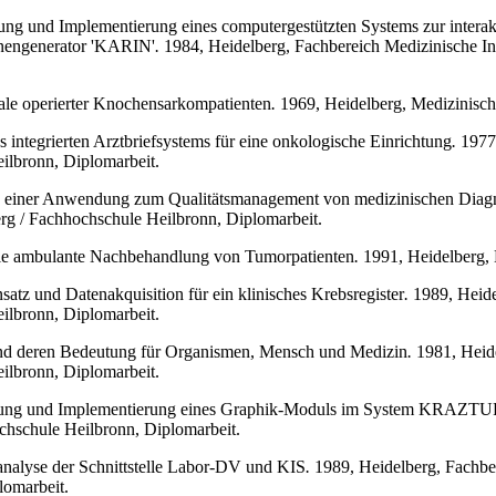
lung und Implementierung eines computergestützten Systems zur interak
nengenerator 'KARIN'
.
1984, Heidelberg, Fachbereich Medizinische In
sale operierter Knochensarkompatienten
.
1969, Heidelberg, Medizinische 
s integrierten Arztbriefsystems für eine onkologische Einrichtung
.
1977,
ilbronn, Diplomarbeit.
ung einer Anwendung zum Qualitätsmanagement von medizinischen Diag
erg / Fachhochschule Heilbronn, Diplomarbeit.
ile ambulante Nachbehandlung von Tumorpatienten
.
1991, Heidelberg, M
satz und Datenakquisition für ein klinisches Krebsregister
.
1989, Heidel
ilbronn, Diplomarbeit.
nd deren Bedeutung für Organismen, Mensch und Medizin
.
1981, Heide
ilbronn, Diplomarbeit.
ellung und Implementierung eines Graphik-Moduls im System KRAZT
ochschule Heilbronn, Diplomarbeit.
analyse der Schnittstelle Labor-DV und KIS
.
1989, Heidelberg, Fachber
lomarbeit.