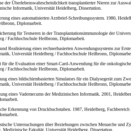
e der Überlebenswahrscheinlichkeit transplantierter Nieren zur Auswa
ische Informatik, Universität Heidelberg, Dissertation.
ierung eines automatisierten Arztbrief-Schreibungssystem
.
1980, Heidelb
ilbronn, Diplomarbeit.
sicherung für Testseren in der Transplantationsimmunologie der Univers
erg / Fachhochschule Heilbronn, Diplomarbeit.
 und Realisierung eines rechnerbasierten Anwendungssystems zur Erst
matik, Universität Heidelberg / Fachhochschule Heilbronn, Diplomarbei
t für die Evaluation einer Smart-Card-Anwendung für die onkologisch
erg / Fachhochschule Heilbronn, Diplomarbeit.
ung eines bildschirmbasierten Simulators für ein Dialysegerät zum Zw
matik, Universität Heidelberg / Fachhochschule Heilbronn, Diplomarbei
llung eines Vademecums der Medizinischen Informatik
.
2001, Heidelberg
lomarbeit.
ische Erkennung von Druckbuchstaben
.
1987, Heidelberg, Fachbereich M
lomarbeit.
tistische Untersuchungen über Beziehungen zwischen Menarche und Z
 Medizinische Fakultät, Universität Heidelberg, Dissertation.