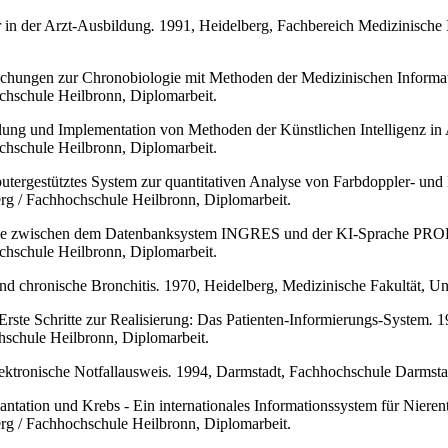
 in der Arzt-Ausbildung
.
1991, Heidelberg, Fachbereich Medizinische I
uchungen zur Chronobiologie mit Methoden der Medizinischen Informa
ochschule Heilbronn, Diplomarbeit.
lung und Implementation von Methoden der Künstlichen Intelligenz i
ochschule Heilbronn, Diplomarbeit.
utergestütztes System zur quantitativen Analyse von Farbdoppler- und
erg / Fachhochschule Heilbronn, Diplomarbeit.
telle zwischen dem Datenbanksystem INGRES und der KI-Sprache P
ochschule Heilbronn, Diplomarbeit.
nd chronische Bronchitis
.
1970, Heidelberg, Medizinische Fakultät, Univ
rste Schritte zur Realisierung: Das Patienten-Informierungs-System
.
19
hschule Heilbronn, Diplomarbeit.
ktronische Notfallausweis
.
1994, Darmstadt, Fachhochschule Darmstad
antation und Krebs - Ein internationales Informationssystem für Nieren
erg / Fachhochschule Heilbronn, Diplomarbeit.