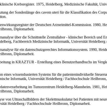
linische Krebsregister
.
1975, Heidelberg, Medizinische Fakultät, Unive
eutung der Sondenlänge des cavem uteri für die Klassifikation des Cor
tion.
enwirkungsregister der Deutschen Arzneimittel-Kommission
.
1980, Hei
ilbronn, Diplomarbeit.
analyse über die Schnittstelle Zentrallabor - klinischer Bereich und E
elberg, Fachbereich Medizinische Informatik, Universität Heidelberg 
manalyse für ein datenschutzgerechtes Informationssystem
.
1990, Heidel
ilbronn, Diplomarbeit.
rbeitung in KRAZTUR - Erstellung eines Benutzerhandbuchs im Vergle
n eines wissensbasierten Systems für die patientenindividuelle Steuer
nische Informatik, Universität Heidelberg / Fachhochschule Heilbronn,
rdatenverarbeitung im Tumorzentrum Heidelberg-Mannheim
.
1981, Heid
ilbronn, Diplomarbeit.
lyse von Ultraschallbildern der Skelettmuskulatur bei Patienten mit ne
sität Heidelberg / Fachhochschule Heilbronn, Diplomarbeit.