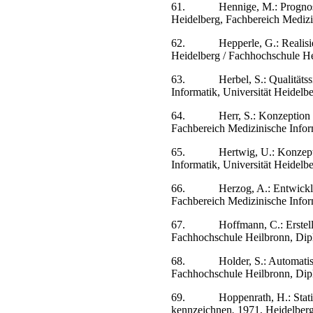
61.
Hennige, M.: Prognos
Heidelberg, Fachbereich Medizin
62.
Hepperle, G.: Realis
Heidelberg / Fachhochschule He
63.
Herbel, S.: Qualitäts
Informatik, Universität Heidelb
64.
Herr, S.: Konzeption
Fachbereich Medizinische Infor
65.
Hertwig, U.: Konzep
Informatik, Universität Heidelb
66.
Herzog, A.: Entwickl
Fachbereich Medizinische Infor
67.
Hoffmann, C.: Erste
Fachhochschule Heilbronn, Dip
68.
Holder, S.: Automat
Fachhochschule Heilbronn, Dip
69.
Hoppenrath, H.: Sta
kennzeichnen
.
1971, Heidelberg,