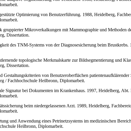
lomarbeit.
gestützte Optimierung von Benutzerführung
.
1988, Heidelberg, Fachbere
lomarbeit.
tik gruppierter Mikroverkalkungen mit Mammographie und Methoden d
rg, Dissertation.
igkeit des TNM-Systems von der Diagnosesicherung beim Brustkrebs
.
1
bstlernende topologische Merkmalskarte zur Bildsegmentierung und Klas
rg, Dissertation.
nd Gestaltungskriterien von Benutzeroberflächen patientenaufklärender
erg / Fachhochschule Heilbronn, Diplomarbeit.
tale Signatur bei Dokumenten im Krankenhaus
.
1997, Heidelberg, Abt. 
lomarbeit.
tätssicherung beim niedergelassenen Arzt
.
1989, Heidelberg, Fachbereic
lomarbeit.
rtung und Anwendung eines Petrinetzsystems im medizinischen Bereic
ochschule Heilbronn, Diplomarbeit.